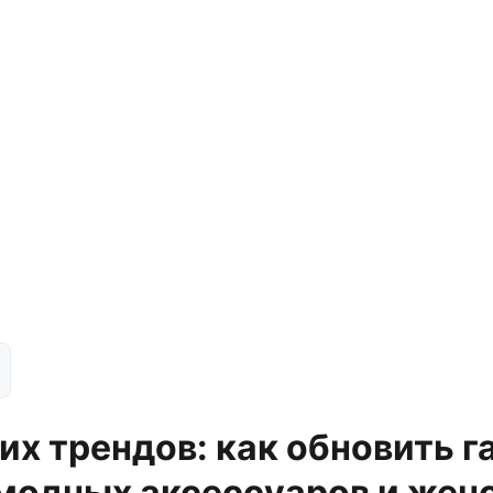
их трендов: как обновить г
одных аксессуаров и жен