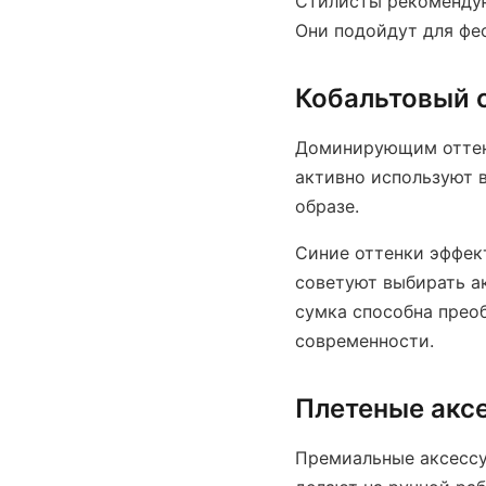
Стилисты рекомендую
Они подойдут для фес
Кобальтовый с
Доминирующим оттенк
активно используют в
образе.
Синие оттенки эффек
советуют выбирать а
сумка способна преоб
современности.
Плетеные акс
Премиальные аксессу