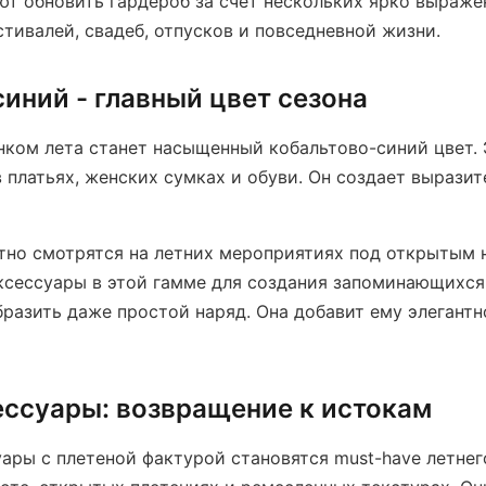
т обновить гардероб за счет нескольких ярко выраже
тивалей, свадеб, отпусков и повседневной жизни.
иний - главный цвет сезона
ом лета станет насыщенный кобальтово-синий цвет. 
 платьях, женских сумках и обуви. Он создает вырази
тно смотрятся на летних мероприятиях под открытым 
ксессуары в этой гамме для создания запоминающихся 
разить даже простой наряд. Она добавит ему элегантн
ессуары: возвращение к истокам
ары с плетеной фактурой становятся must-have летнег