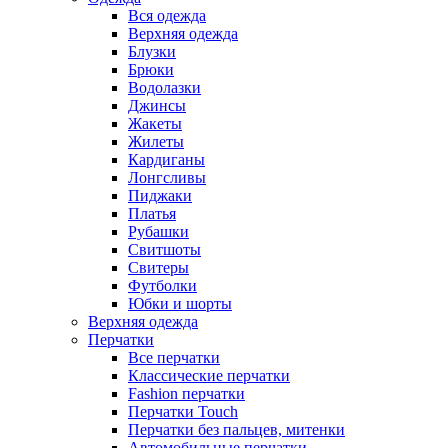
Вся одежда
Верхняя одежда
Блузки
Брюки
Водолазки
Джинсы
Жакеты
Жилеты
Кардиганы
Лонгсливы
Пиджаки
Платья
Рубашки
Свитшоты
Cвитеры
Футболки
Юбки и шорты
Верхняя одежда
Перчатки
Все перчатки
Классические перчатки
Fashion перчатки
Перчатки Touch
Перчатки без пальцев, митенки
Автомобильные перчатки