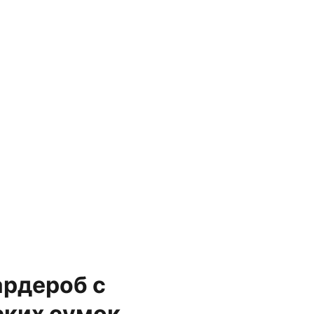
ардероб с
ских сумок