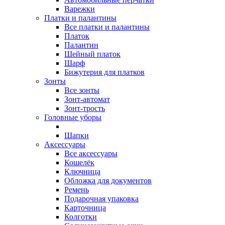
Варежки
Платки и палантины
Все платки и палантины
Платок
Палантин
Шейный платок
Шарф
Бижутерия для платков
Зонты
Все зонты
Зонт-автомат
Зонт-трость
Головные уборы
Шапки
Аксессуары
Все aксессуары
Кошелёк
Ключница
Обложка для документов
Ремень
Подарочная упаковка
Карточница
Колготки