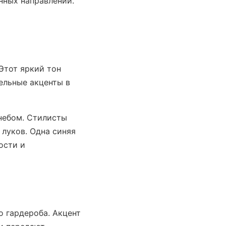
нных направлений.
Этот яркий тон
тельные акценты в
небом. Стилисты
луков. Одна синяя
ости и
о гардероба. Акцент