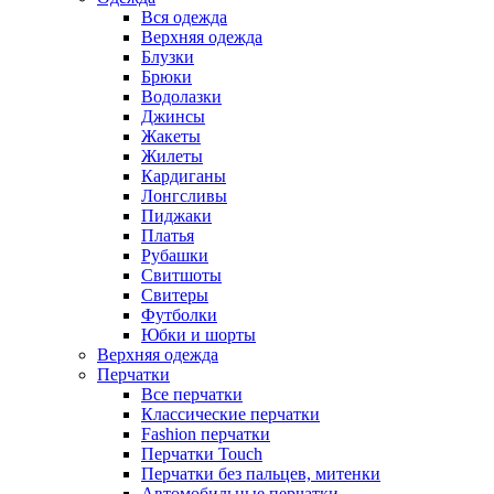
Вся одежда
Верхняя одежда
Блузки
Брюки
Водолазки
Джинсы
Жакеты
Жилеты
Кардиганы
Лонгсливы
Пиджаки
Платья
Рубашки
Свитшоты
Cвитеры
Футболки
Юбки и шорты
Верхняя одежда
Перчатки
Все перчатки
Классические перчатки
Fashion перчатки
Перчатки Touch
Перчатки без пальцев, митенки
Автомобильные перчатки