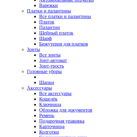
Варежки
Платки и палантины
Все платки и палантины
Платок
Палантин
Шейный платок
Шарф
Бижутерия для платков
Зонты
Все зонты
Зонт-автомат
Зонт-трость
Головные уборы
Шапки
Аксессуары
Все aксессуары
Кошелёк
Ключница
Обложка для документов
Ремень
Подарочная упаковка
Карточница
Колготки