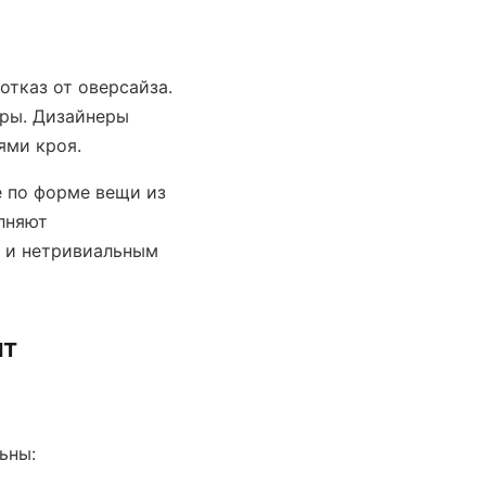
отказ от оверсайза.
ры. Дизайнеры
ями кроя.
 по форме вещи из
лняют
 и нетривиальным
ят
ьны: