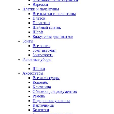
Варежки
Платки и палантины
Все платки и палантины
Платок
Палантин
Шейный платок
Шарф
Бижутерия для платков
Зонты
Все зонты
Зонт-автомат
Зонт-трость
Головные уборы
Шапки
Аксессуары
Все aксессуары
Кошелёк
Ключница
Обложка для документов
Ремень
Подарочная упаковка
Карточница
Колготки