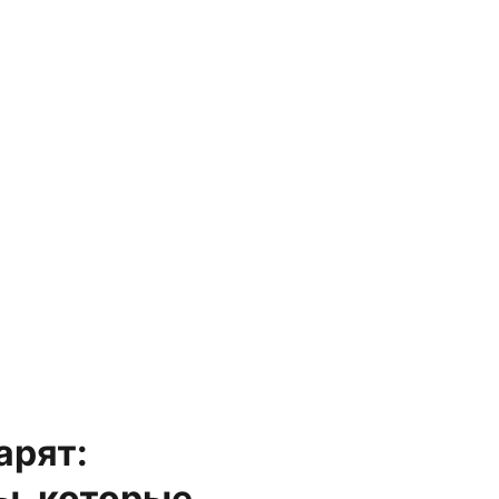
арят:
ы, которые