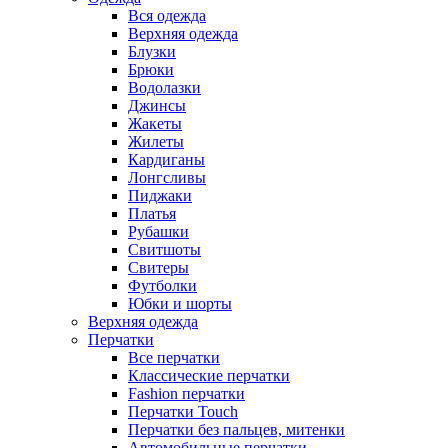
Вся одежда
Верхняя одежда
Блузки
Брюки
Водолазки
Джинсы
Жакеты
Жилеты
Кардиганы
Лонгсливы
Пиджаки
Платья
Рубашки
Свитшоты
Cвитеры
Футболки
Юбки и шорты
Верхняя одежда
Перчатки
Все перчатки
Классические перчатки
Fashion перчатки
Перчатки Touch
Перчатки без пальцев, митенки
Автомобильные перчатки