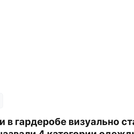
 в гардеробе визуально ст
назвали 4 категории одежд