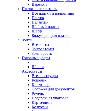
Варежки
Платки и палантины
Все платки и палантины
Платок
Палантин
Шейный платок
Шарф
Бижутерия для платков
Зонты
Все зонты
Зонт-автомат
Зонт-трость
Головные уборы
Шапки
Аксессуары
Все aксессуары
Кошелёк
Ключница
Обложка для документов
Ремень
Подарочная упаковка
Карточница
Колготки