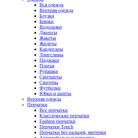
Вся одежда
Верхняя одежда
Блузки
Брюки
Водолазки
Джинсы
Жакеты
Жилеты
Кардиганы
Лонгсливы
Пиджаки
Платья
Рубашки
Свитшоты
Cвитеры
Футболки
Юбки и шорты
Верхняя одежда
Перчатки
Все перчатки
Классические перчатки
Fashion перчатки
Перчатки Touch
Перчатки без пальцев, митенки
Автомобильные перчатки